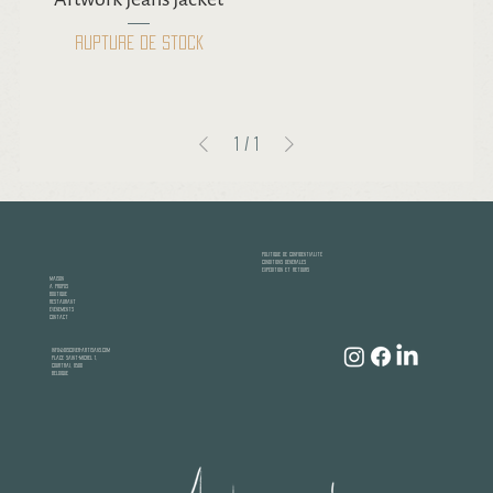
Rupture de stock
1
/
1
politique de confidentialité
Conditions générales
Expédition et retours
Maison
À propos
Boutique
Restaurant
Événements
Contact
info@discover-artisans.com
Place Saint-Michel 1,
Courtrai, 8500
Belgique