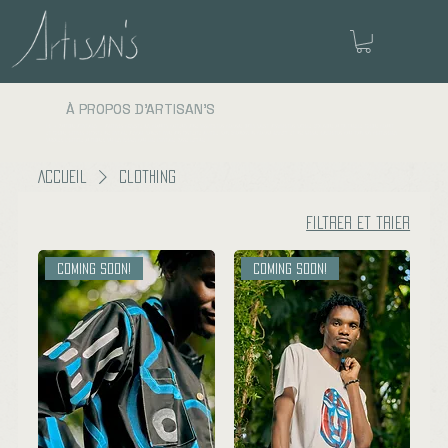
À PROPOS D'ARTISAN'S
La « boutique d'histoires » d'Artisan présente des produits porteurs d'une signification profonde, qu'ils soient d'inspiration sociale, écologique ou culturelle. Chaque produit
et chaque artisan raconte une histoire d'espoir, souvent issue d'un contexte difficile. Nous éprouvons un profond respect et une grande admiration pour tous nos partenaires.
Survolez l'article ou cliquez sur les images pour lire l'histoire. Bonne lecture !
Accueil
Clothing
Filtrer et trier
Coming soon!
Coming soon!