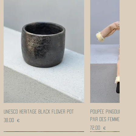
Aperçu rapide
Aperçu ra
UNESCO heritage black flower pot
Poupée pingouin fabri
par des femmes réfug
Prix
38,00 €
Prix
72,00 €