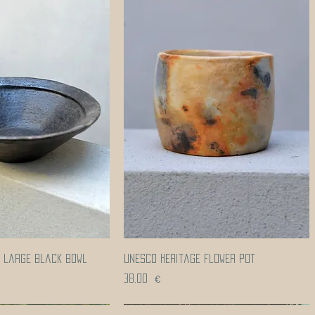
erçu rapide
Aperçu rapide
e large black bowl
UNESCO heritage flower pot
Prix
38,00 €