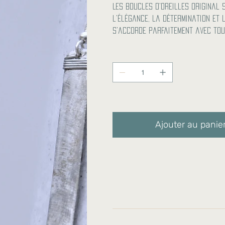
Les boucles d'oreilles Original 
l'élégance, la détermination et 
s'accorde parfaitement avec tou
Quantité
Il ne reste que 4 article(s) en sto
Ajouter au panie
Matériels:
Pièges à braconniers recyclés/Fil 
sterling.
Taille: