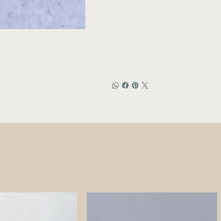
Outre le fil de fer, les modèles i
des graines et des perles en bois 
proviennent de sources locales et
La vente de chaque bijou est rever