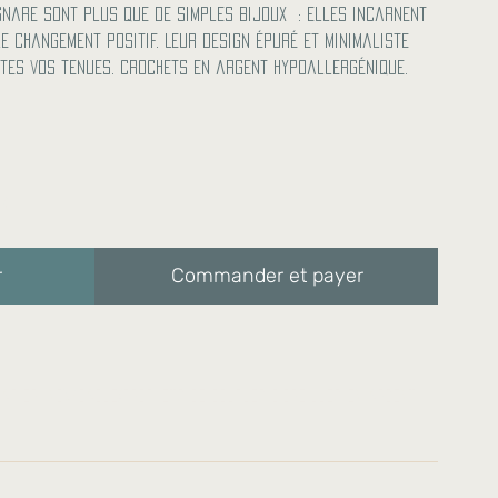
Snare sont plus que de simples bijoux : elles incarnent
le changement positif. Leur design épuré et minimaliste
tes vos tenues. Crochets en argent hypoallergénique.
ck
r
Commander et payer
d'acier inoxydable/Crochets de boucles d'oreilles en argent