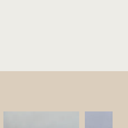
ntègrent des matériaux locaux tels que des plumes, du cuivre,
pour garantir que les modèles sont uniquement africains et
 durables.
sée à la conservation de la faune sauvage.