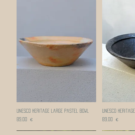
Aperçu rapide
Ap
UNESCO heritage large pastel bowl
UNESCO heritag
Prix
Prix
89,00 €
89,00 €