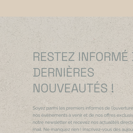
Coming soon!
Coming soon!
Coming soon!
RESTEZ INFORMÉ
DERNIÈRES
NOUVEAUTÉS !
Soyez parmi les premiers informés de l'ouverture
nos événements à venir et de nos offres exclus
Aperçu rapide
Aperçu rapide
Aperçu rapide
Ap
Ap
notre newsletter et recevez nos actualités direc
Pichet à pois avec anse, patrimoine de
Handpainted jacket | Malawi
Patchwork backpack
Vase avec anse,
Handpainted T-s
mail. Ne manquez rien ! Inscrivez-vous dès aujour
Rupture de stock
Rupture de stock
Rupture de sto
l'UNESCO
Prix
97,00 €