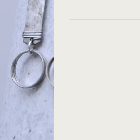
L: 8cm
Entretien et avis sur le produit :
Pour préserver leur qualité, conser
Chaque pièce a été poncée et traité
rouille peuvent apparaître avec le
pour éliminer délicatement toute t
Remarque : Chaque pièce est fabriqu
ajoutent à son charme unique. Par 
Histoire:
Avec son slogan percutant « Créer 
zambienne Mulberry Mongoose transf
braconnage est la principale caus
australe et est responsable de la 
des éléphants, des lions, des léopa
façon unique de garantir qu'ils ne 