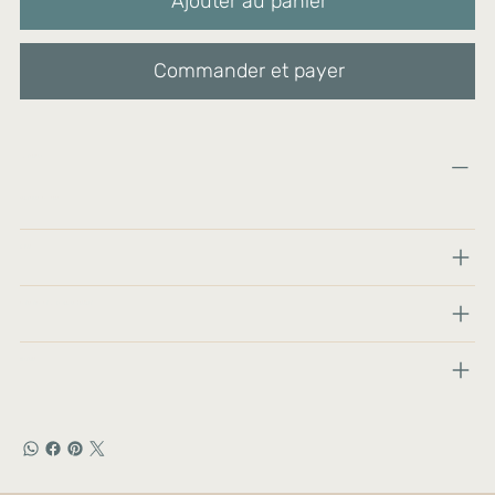
Ajouter au panier
Commander et payer
Matériels:
Bouteille en verre
Taille:
Entretien et avis sur le produit :
Histoire: