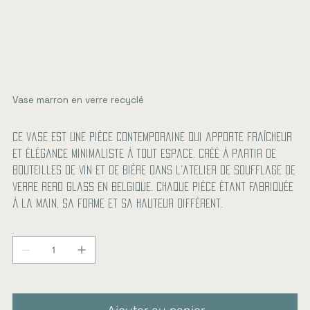
Vase marron en verre recyclé
Prix
43,00 €
Ce vase est une pièce contemporaine qui apporte fraîcheur
et élégance minimaliste à tout espace. Créé à partir de
bouteilles de vin et de bière dans l'atelier de soufflage de
verre Rero Glass en Belgique. Chaque pièce étant fabriquée
à la main, sa forme et sa hauteur diffèrent.
Quantité
Il ne reste que 3 article(s) en stock