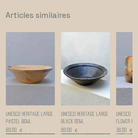
Articles similaires
UNESCO heritage large
UNESCO heritage large
UNESCO he
pastel bowl
black bowl
flower po
Prix
Prix
Prix
89,00 €
89,00 €
38,00 €