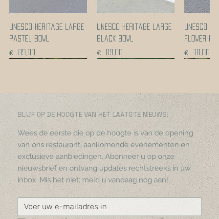
UNESCO heritage large
UNESCO heritage large
UNESCO he
pastel bowl
black bowl
flower po
Prijs
Prijs
Prijs
€ 89,00
€ 89,00
€ 38,00
Coming soon!
Coming soon!
Coming soon!
Coming soon!
Coming s
Coming s
BLIJF OP DE HOOGTE VAN HET LAATSTE NIEUWS!
Wees de eerste die op de hoogte is van de opening
van ons restaurant, aankomende evenementen en
exclusieve aanbiedingen. Abonneer u op onze
nieuwsbrief en ontvang updates rechtstreeks in uw
inbox. Mis het niet: meld u vandaag nog aan!
UNESCO heritage black
UNESCO-
Gerecycleerde glazen
Shirts upcycled from
Patchwork backpack
Pinguïnpop
UNESCO-werelderfgoed
Handpainted jacket |
Vibrant women's dress
UNESCO-er
Gerecycle
Handpainte
Artwork j
flower pot
werelderfgoedvaas
bruine vaas
curtains
Niet op voorraad
handgemaakt door
aardewerk kom
Malawi
from Malawi
stippelka
witte kro
Malawi
Niet op v
met handvat
Niet op voorraad
Afghaanse vrouwelijke
Niet op voorraad
Niet op voorraad
handvat
Niet op v
Prijs
Prijs
Prijs
Prijs
€ 38,00
€ 43,00
€ 25,00
€ 286,00