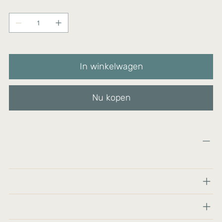
Aantal
Nog maar 4 op voorraad
In winkelwagen
Nu kopen
Materialen:
Katoen, Vilt, Polyfill
Maat:
Productverzorging en kennisgeving: