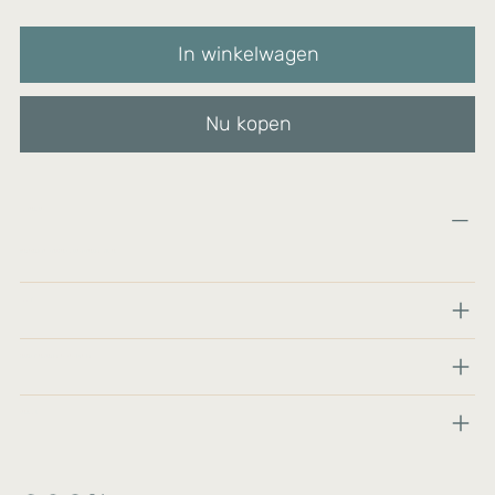
In winkelwagen
Nu kopen
Materialen:
Hergebruikte stropersvallen/Sterling zilver.
Maat:
Productverzorging en kennisgeving:
Verhaal: