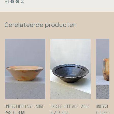
Gerelateerde producten
UNESCO heritage large
UNESCO heritage large
UNESCO he
pastel bowl
black bowl
flower po