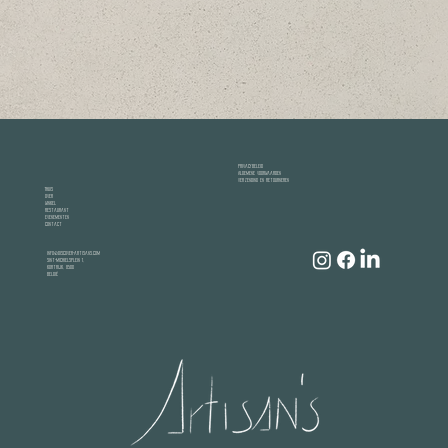
Privacybeleid
Algemene voorwaarden
Verzending en retourneren
Thuis
Over
Winkel
Restaurant
Evenementen
Contact
info@discover-artisans.com
Sint-Michielsplein 1,
Kortrijk, 8500
België