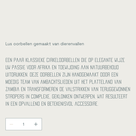
Lus oorbellen gemaakt van dierenvallen
Prijs
€ 71,50
een paar klassieke cirkeloorbellen die op elegante wijze
uw passie voor Afrika en toewijding aan natuurbehoud
uitdrukken. Deze oorbellen zijn handgemaakt door een
moedig team van ambachtslieden uit het platteland van
Zambia en transformeren de valstrikken van teruggewonnen
stropers in complexe, geklonken ontwerpen, wat resulteert
in een opvallend en betekenisvol accessoire.
Aantal
Nog maar 5 op voorraad