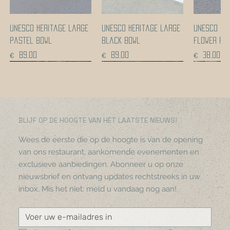
UNESCO heritage large
UNESCO heritage large
UNESCO he
pastel bowl
black bowl
flower po
Prijs
Prijs
Prijs
€ 89,00
€ 89,00
€ 38,00
Coming soon!
Coming soon!
Coming soon!
Coming soon!
Coming s
Coming s
BLIJF OP DE HOOGTE VAN HET LAATSTE NIEUWS!
Wees de eerste die op de hoogte is van de opening
van ons restaurant, aankomende evenementen en
exclusieve aanbiedingen. Abonneer u op onze
nieuwsbrief en ontvang updates rechtstreeks in uw
inbox. Mis het niet: meld u vandaag nog aan!
UNESCO heritage black
UNESCO-
Gerecycleerde glazen
Shirts upcycled from
Patchwork backpack
Pinguïnpop
UNESCO-werelderfgoed
Handpainted jacket |
Vibrant women's dress
UNESCO-er
Gerecycle
Handpainte
Artwork j
flower pot
werelderfgoedvaas
bruine vaas
curtains
Niet op voorraad
handgemaakt door
aardewerk kom
Malawi
from Malawi
stippelka
witte kro
Malawi
Niet op v
met handvat
Niet op voorraad
Afghaanse vrouwelijke
Niet op voorraad
Niet op voorraad
handvat
Niet op v
Prijs
Prijs
Prijs
Prijs
€ 38,00
€ 43,00
€ 25,00
€ 286,00