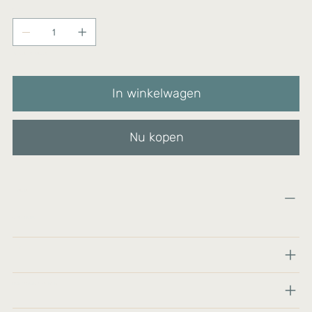
Aantal
Nog maar 2 op voorraad
In winkelwagen
Nu kopen
Materialen:
Katoen, polyfill
Maat:
Productverzorging en kennisgeving: